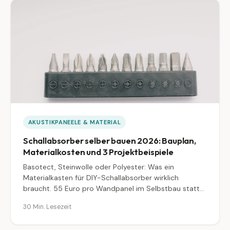
AKUSTIKPANEELE & MATERIAL
Schallabsorber selber bauen 2026: Bauplan,
Materialkosten und 3 Projektbeispiele
Basotect, Steinwolle oder Polyester: Was ein
Materialkasten für DIY-Schallabsorber wirklich
braucht. 55 Euro pro Wandpanel im Selbstbau statt
199 Euro gekauft, mit Bauplan für Wandabsorber,
30 Min. Lesezeit
Deckensegel und Bassfalle, Werkzeugliste,
Brandschutz-Vergleich und was am Ende nicht