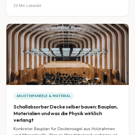
oder Vollflächendecke, ehrliche Preisrahmen von 30
23 Min. Lesezeit
bis 200 Euro pro Quadratmeter und konkrete Marken
(Rockfon, Heradesign, aixfoam, Silenti, Vicoustic,
Whisperwool).
AKUSTIKPANEELE & MATERIAL
Schallabsorber Decke selber bauen: Bauplan,
Materialien und was die Physik wirklich
verlangt
Konkreter Bauplan für Deckensegel aus Holzrahmen
und Mineralwolle. Warum Wandabstand wichtiger ist