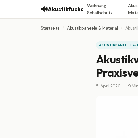
Wohnung
Akus
🔊
Akustikfuchs
Schallschutz
Mate
Startseite
/
Akustikpaneele & Material
/
Akusti
AKUSTIKPANEELE & 
Akustikv
Praxisve
5. April 2026
·
9 Min