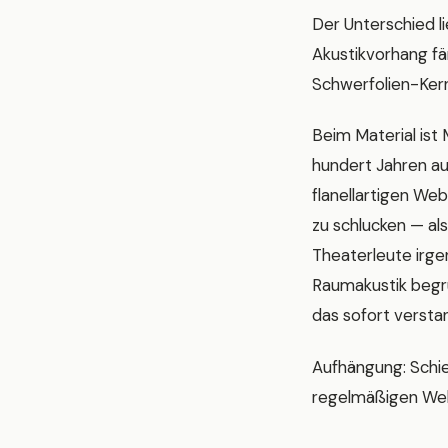
Der Unterschied l
Akustikvorhang fä
Schwerfolien-Kern:
Beim Material ist 
hundert Jahren au
flanellartigen Web
zu schlucken — al
Theaterleute irge
Raumakustik begrü
das sofort versta
Aufhängung: Schie
regelmäßigen Welle