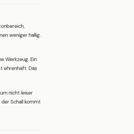
tonbereich,
en weniger hallig.
he Werkzeug. Ein
st ehrenhaft. Das
um nicht leiser
r der Schall kommt