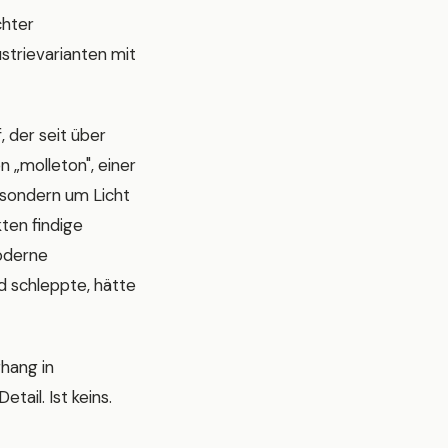
chter
strievarianten mit
, der seit über
„molleton", einer
, sondern um Licht
ten findige
moderne
 schleppte, hätte
rhang in
tail. Ist keins.