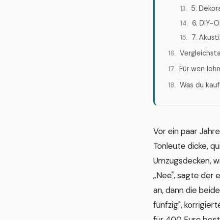
5. Dekor
6. DIY-
7. Akust
Vergleichst
Für wen lohn
Was du kauf
Vor ein paar Jahr
Tonleute dicke, q
Umzugsdecken, wie
„Nee", sagte der 
an, dann die beide
fünfzig", korrigier
für 400 Euro beste