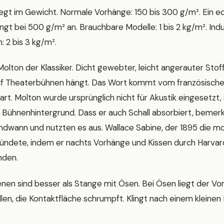
iegt im Gewicht. Normale Vorhänge: 150 bis 300 g/m². Ein e
ngt bei 500 g/m² an. Brauchbare Modelle: 1 bis 2 kg/m². Indu
 2 bis 3 kg/m².
Molton der Klassiker. Dicht gewebter, leicht angerauter Stoff
f Theaterbühnen hängt. Das Wort kommt vom französischen 
art. Molton wurde ursprünglich nicht für Akustik eingesetzt
s Bühnenhintergrund. Dass er auch Schall absorbiert, bemerk
ndwann und nutzten es aus. Wallace Sabine, der 1895 die 
ndete, indem er nachts Vorhänge und Kissen durch Harvard
nden.
nen sind besser als Stange mit Ösen. Bei Ösen liegt der Vo
n, die Kontaktfläche schrumpft. Klingt nach einem kleinen De