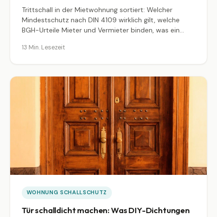
Trittschall in der Mietwohnung sortiert: Welcher
Mindestschutz nach DIN 4109 wirklich gilt, welche
BGH-Urteile Mieter und Vermieter binden, was ein
Teppich oder ein Klick-Vinyl in dB-Verbesserung
13 Min. Lesezeit
tatsächlich leistet, und ab wann sich eine
Mietminderung lohnt. Mit konkreten Aktenzeichen,
Werten und Schritt-für-Schritt-Vorgehen bei Konflikt.
WOHNUNG SCHALLSCHUTZ
Tür schalldicht machen: Was DIY-Dichtungen