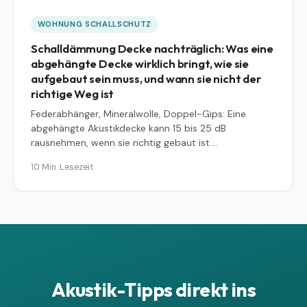
WOHNUNG SCHALLSCHUTZ
Schalldämmung Decke nachträglich: Was eine
abgehängte Decke wirklich bringt, wie sie
aufgebaut sein muss, und wann sie nicht der
richtige Weg ist
Federabhänger, Mineralwolle, Doppel-Gips: Eine
abgehängte Akustikdecke kann 15 bis 25 dB
rausnehmen, wenn sie richtig gebaut ist.
Konstruktionsleitfaden mit Resonanzfrequenz, dB-
10 Min. Lesezeit
Werten und Kostenrahmen.
Akustik-Tipps direkt ins