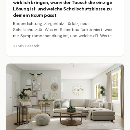
wirklich bringen, wann der Tausch die einzige
Lösung ist, und welche Schallschutzklasse zu
deinem Raum passt
Bodendichtung, Zargenfalz, Türfalz, neue
Schallschutztür: Was im Selbstbau funktioniert, was
nur Symptombehandlung ist, und welche dB-Werte
du realistisch erreichst. Mit Kostenrahmen und
10 Min. Lesezeit
konkretem Vorgehen.