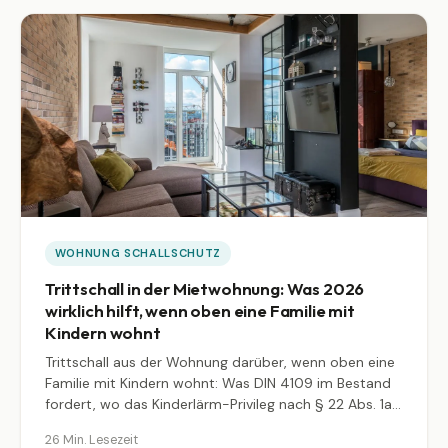
WOHNUNG SCHALLSCHUTZ
Trittschall in der Mietwohnung: Was 2026
wirklich hilft, wenn oben eine Familie mit
Kindern wohnt
Trittschall aus der Wohnung darüber, wenn oben eine
Familie mit Kindern wohnt: Was DIN 4109 im Bestand
fordert, wo das Kinderlärm-Privileg nach § 22 Abs. 1a
BImSchG endet, welche Mietminderung Gerichte bei
26 Min. Lesezeit
53 dB überschritten zusprechen, und ein 4-Wochen-