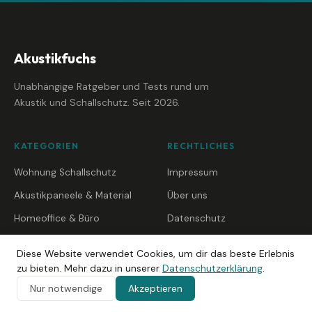
Akustikfuchs
Unabhängige Ratgeber und Tests rund um
Akustik und Schallschutz. Seit 2026.
KATEGORIEN
RECHTLICHES
Wohnung Schallschutz
Impressum
Akustikpaneele & Material
Über uns
Homeoffice & Büro
Datenschutz
Studio & Podcast
RSS-Feed
Diese Website verwendet Cookies, um dir das beste Erlebnis
Heimkino & HiFi
zu bieten. Mehr dazu in unserer
Datenschutzerklärung
.
Musikzimmer & Proberaum
Nur notwendige
Akzeptieren
Akustik-Wissen