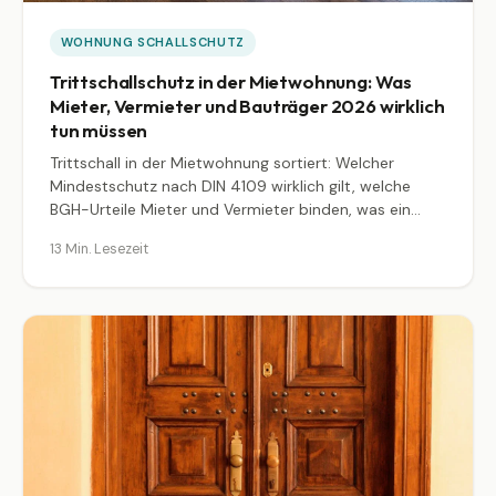
WOHNUNG SCHALLSCHUTZ
Trittschallschutz in der Mietwohnung: Was
Mieter, Vermieter und Bauträger 2026 wirklich
tun müssen
Trittschall in der Mietwohnung sortiert: Welcher
Mindestschutz nach DIN 4109 wirklich gilt, welche
BGH-Urteile Mieter und Vermieter binden, was ein
Teppich oder ein Klick-Vinyl in dB-Verbesserung
13 Min. Lesezeit
tatsächlich leistet, und ab wann sich eine
Mietminderung lohnt. Mit konkreten Aktenzeichen,
Werten und Schritt-für-Schritt-Vorgehen bei Konflikt.