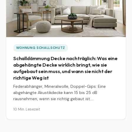
WOHNUNG SCHALLSCHUTZ
Schalldämmung Decke nachträglich: Was eine
abgehängte Decke wirklich bringt, wie sie
aufgebaut sein muss, und wann sie nicht der
richtige Weg ist
Federabhänger, Mineralwolle, Doppel-Gips: Eine
abgehängte Akustikdecke kann 15 bis 25 dB
rausnehmen, wenn sie richtig gebaut ist.
Konstruktionsleitfaden mit Resonanzfrequenz, dB-
10 Min. Lesezeit
Werten und Kostenrahmen.