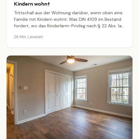
Kindern wohnt
Trittschall aus der Wohnung darüber, wenn oben eine
Familie mit Kindern wohnt: Was DIN 4109 im Bestand
fordert, wo das Kinderlärm-Privileg nach § 22 Abs. 1a
BImSchG endet, welche Mietminderung Gerichte bei
26 Min. Lesezeit
53 dB überschritten zusprechen, und ein 4-Wochen-
Plan mit Gespräch, Protokoll und baulichen Optionen.