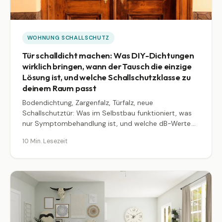
WOHNUNG SCHALLSCHUTZ
Tür schalldicht machen: Was DIY-Dichtungen
wirklich bringen, wann der Tausch die einzige
Lösung ist, und welche Schallschutzklasse zu
deinem Raum passt
Bodendichtung, Zargenfalz, Türfalz, neue
Schallschutztür: Was im Selbstbau funktioniert, was
nur Symptombehandlung ist, und welche dB-Werte
du realistisch erreichst. Mit Kostenrahmen und
10 Min. Lesezeit
konkretem Vorgehen.