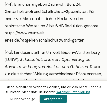
[^4]: Branchenangaben Zaunwelt, Benz24,
Gartenholzprofi und Schallschutz-Spezialisten. Für
eine zwei Meter hohe dichte Hecke werden
realistische Werte von 3 bis 6 dB Reduktion genannt.
https://www.zaunwelt-
enes.de/ratgeber/schallschutzwand-garten
[^5]: Landesanstalt für Umwelt Baden-Württemberg
(LUBW).
Schallschutzpflanzen, Optimierung der
Abschirmwirkung von Hecken und Gehölzen.
Studie
zur akustischen Wirkung verschiedener Pflanzenarten,
mit Empfehlung für immergrüne, dichtbelaubte
Diese Website verwendet Cookies, um dir das beste Erlebnis
Sorten wie Kirschlorbeer, Eibe und Liguster.
zu bieten. Mehr dazu in unserer
Datenschutzerklärung
.
https://pudi.lubw.de/detailseite/-/publication/63331
Nur notwendige
Akzeptieren