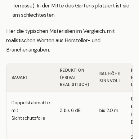
Terrasse). In der Mitte des Gartens platziert ist sie
am schlechtesten.
Hier die typischen Materialien im Vergleich, mit
realistischen Werten aus Hersteller- und
Branchenangaben:
REDUKTION
PRE
BAUHÖHE
BAUART
(PRIVAT
PR
SINNVOLL
REALISTISCH)
LF
80
Doppelstabmatte
bis
mit
3 bis 6 dB
bis 2,0 m
150
Sichtschutzfolie
EUR
20