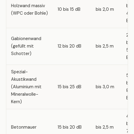
Holzwand massiv
bis
10 bis 15 dB
bis 2,0 m
(WPC oder Bohle)
40
EUR
25
Gabionenwand
bis
(gefüllt mit
12 bis 20 dB
bis 2,5 m
50
Schotter)
EUR
Spezial-
50
Akustikwand
bis
(Aluminium mit
15 bis 25 dB
bis 3,0 m
80
Mineralwolle-
EUR
Kern)
40
bis
Betonmauer
15 bis 20 dB
bis 2,5 m
70