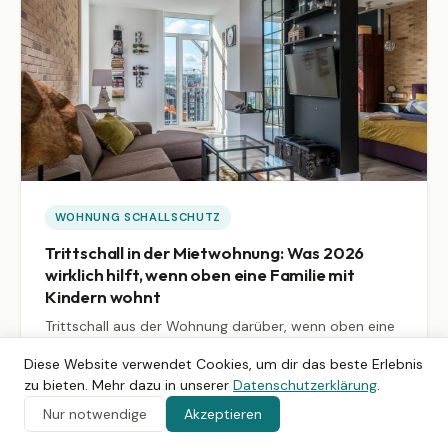
WOHNUNG SCHALLSCHUTZ
Trittschall in der Mietwohnung: Was 2026
wirklich hilft, wenn oben eine Familie mit
Kindern wohnt
Trittschall aus der Wohnung darüber, wenn oben eine
Familie mit Kindern wohnt: Was DIN 4109 im Bestand
Diese Website verwendet Cookies, um dir das beste Erlebnis
fordert, wo das Kinderlärm-Privileg nach § 22 Abs. 1a
zu bieten. Mehr dazu in unserer
Datenschutzerklärung
.
BImSchG endet, welche Mietminderung Gerichte bei
26 Min. Lesezeit
53 dB überschritten zusprechen, und ein 4-Wochen-
Nur notwendige
Akzeptieren
Plan mit Gespräch, Protokoll und baulichen Optionen.