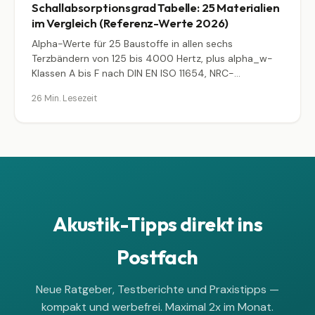
Schallabsorptionsgrad Tabelle: 25 Materialien
im Vergleich (Referenz-Werte 2026)
Alpha-Werte für 25 Baustoffe in allen sechs
Terzbändern von 125 bis 4000 Hertz, plus alpha_w-
Klassen A bis F nach DIN EN ISO 11654, NRC-
Umrechnung und ein Sabin-Rechenbeispiel, das zeigt
26 Min. Lesezeit
wie ein Konferenzraum von 3,2 auf 0,8 Sekunden
Nachhall fällt.
Akustik-Tipps direkt ins
Postfach
Neue Ratgeber, Testberichte und Praxistipps —
kompakt und werbefrei. Maximal 2x im Monat.