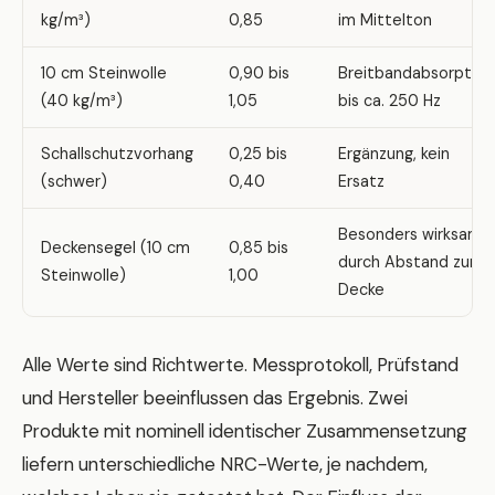
kg/m³)
0,85
im Mittelton
10 cm Steinwolle
0,90 bis
Breitbandabsorption
(40 kg/m³)
1,05
bis ca. 250 Hz
Schallschutzvorhang
0,25 bis
Ergänzung, kein
(schwer)
0,40
Ersatz
Besonders wirksam
Deckensegel (10 cm
0,85 bis
durch Abstand zur
Steinwolle)
1,00
Decke
Alle Werte sind Richtwerte. Messprotokoll, Prüfstand
und Hersteller beeinflussen das Ergebnis. Zwei
Produkte mit nominell identischer Zusammensetzung
liefern unterschiedliche NRC-Werte, je nachdem,