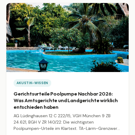
AKUSTIK-WISSEN
Gerichtsurteile Poolpumpe Nachbar 2026:
Was Amtsgerichte und Landgerichte wirklich
entschieden haben
AG Lüdinghausen 12 C 222/15, VGH München 9 ZB
24.621, BGH V ZR 140/22: Die wichtigsten
Poolpumpen-Urteile im Klartext. TA-Lärm-Grenzwerte
55 dB tags und 40 dB nachts, wann Beseitigung droht