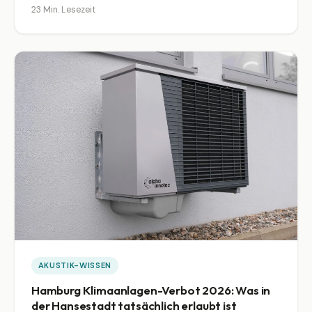
23 Min. Lesezeit
und wo die Zumutbarkeitsschwelle liegt.
AKUSTIK-WISSEN
Hamburg Klimaanlagen-Verbot 2026: Was in
der Hansestadt tatsächlich erlaubt ist