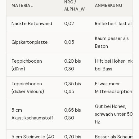
NRC /
MATERIAL
ANMERKUNG
ALPHA_W
Nackte Betonwand
0,02
Reflektiert fast alles
Kaum besser als
Gipskartonplatte
0,05
Beton
Teppichboden
0,20 bis
Hilft bei Höhen, nicht
(dünn)
0,30
bei Bass
Teppichboden
0,35 bis
Etwas mehr
(dicker Velours)
0,45
Mittenabsorption
Gut bei Höhen,
5 cm
0,65 bis
schwach unter 500
Akustikschaumstoff
0,80
Hz
5 cm Steinwolle (40
0,70 bis
Besser als Schaum