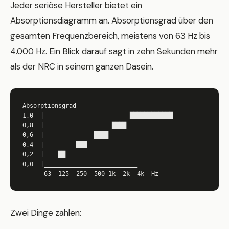
Jeder seriöse Hersteller bietet ein
Absorptionsdiagramm an. Absorptionsgrad über den
gesamten Frequenzbereich, meistens von 63 Hz bis
4.000 Hz. Ein Blick darauf sagt in zehn Sekunden mehr
als der NRC in seinem ganzen Dasein.
Absorptionsgrad

1,0  |                        ████████████

0,8  |                   ████

0,6  |              ████

0,4  |         ███

0,2  |    ██

0,0  |__________________________

      63  125  250  500 1k  2k  4k  Hz
Zwei Dinge zählen: