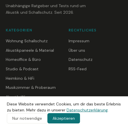
Unabhängige Ratgeber und Tests rund um
Akustik und Schallschutz. Seit 2026.
KATEGORIEN
RECHTLICHES
Wohnung Schallschutz
Impressum
Akustikpaneele & Material
Über uns
Homeoffice & Büro
Datenschutz
Studio & Podcast
RSS-Feed
Heimkino & HiFi
Musikzimmer & Proberaum
Akustik-Wissen
Diese Website verwendet Cookies, um dir das beste Erlebnis
zu bieten. Mehr dazu in unserer
Datenschutzerklärung
.
Nur notwendige
Akzeptieren
© 2026 Akustikfuchs — Ein Projekt der Flavored Media GmbH