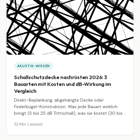
AKUSTIK-WISSEN
Schallschutzdecke nachrüsten 2026: 3
Bauarten mit Kosten und dB-Wirkung im
Vergleich
Direkt-Beplankung, abgehängte Decke oder
Federbügel-Konstruktion. Was jede Bauart wirklich
bringt (5 bis 25 dB Trittschall), was sie kostet (30 bis
200 Euro je Quadratmeter) und wann DIY reicht,
32 Min. Lesezeit
wann der Handwerker ranmuss. Mit Materialliste nach
Knauf und Rigips, Federbügel-Praxis und Reihenhaus-
Fallbeispiel.