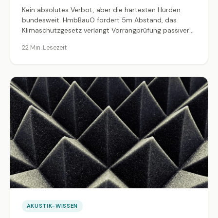
Kein absolutes Verbot, aber die härtesten Hürden
bundesweit. HmbBauO fordert 5m Abstand, das
Klimaschutzgesetz verlangt Vorrangprüfung passiver
Kühlung, Ensembleschutz blockiert die halbe
22 Min. Lesezeit
Innenstadt. Was in Hamburg wirklich geht, was 2026
verschärft wird und welche Alternativen bleiben.
AKUSTIK-WISSEN