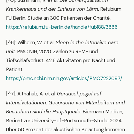
[^5]: Sussmann, R. et al.
Die Schlafqualität im
Krankenhaus und der Einfluss von Lärm.
Refubium
FU Berlin, Studie an 300 Patienten der Charité.
https://refubium.fu-berlin.de/handle/fub188/3886
[^6]: Wilhelm, W. et al.
Sleep in the intensive care
unit.
PMC NIH, 2020. Zahlen zu REM- und
Tiefschlafverlust, 42,6 Aktivitäten pro Nacht und
Patient.
https://pmc.ncbi.nlm.nih.gov/articles/PMC7222097/
[^7]: Althahab, A. et al.
Geräuschpegel auf
Intensivstationen: Gespräche von Mitarbeitern und
Besuchern sind die Hauptquelle.
Biermann Medizin,
Bericht zur University-of-Portsmouth-Studie 2024.
Über 50 Prozent der akustischen Belastung kommen