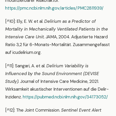
modifizierbarer Risikofaktor.
https://pmc.ncbi.nlm.nih.gov/articles/PMC2811939/
[^10]: Ely, E. W. et al.
Delirium as a Predictor of
Mortality in Mechanically Ventilated Patients in the
Intensive Care Unit.
JAMA, 2004. Adjustierte Hazard
Ratio 3,2 für 6-Monats-Mortalität. Zusammengefasst
auf icudelirium.org.
[^11]: Sangari, A. et al.
Delirium Variability is
Influenced by the Sound Environment (DEVISE
Study).
Journal of Intensive Care Medicine, 2021.
Wirksamkeit akustischer Interventionen auf die Delir-
Inzidenz.
https://pubmed.ncbi.nlm.nih.gov/34173052/
[^12]: The Joint Commission.
Sentinel Event Alert