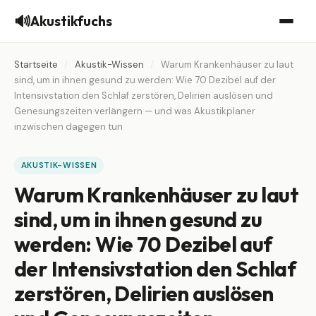
🔊
Akustikfuchs
Startseite
/
Akustik-Wissen
/
Warum Krankenhäuser zu laut
sind, um in ihnen gesund zu werden: Wie 70 Dezibel auf der
Intensivstation den Schlaf zerstören, Delirien auslösen und
Genesungszeiten verlängern — und was Akustikplaner
inzwischen dagegen tun
AKUSTIK-WISSEN
Warum Krankenhäuser zu laut
sind, um in ihnen gesund zu
werden: Wie 70 Dezibel auf
der Intensivstation den Schlaf
zerstören, Delirien auslösen