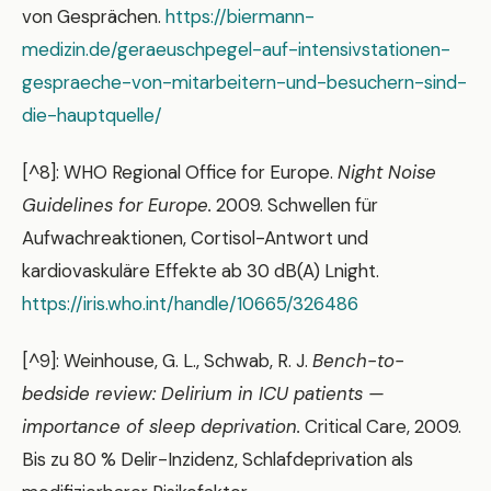
von Gesprächen.
https://biermann-
medizin.de/geraeuschpegel-auf-intensivstationen-
gespraeche-von-mitarbeitern-und-besuchern-sind-
die-hauptquelle/
[^8]: WHO Regional Office for Europe.
Night Noise
Guidelines for Europe.
2009. Schwellen für
Aufwachreaktionen, Cortisol-Antwort und
kardiovaskuläre Effekte ab 30 dB(A) Lnight.
https://iris.who.int/handle/10665/326486
[^9]: Weinhouse, G. L., Schwab, R. J.
Bench-to-
bedside review: Delirium in ICU patients —
importance of sleep deprivation.
Critical Care, 2009.
Bis zu 80 % Delir-Inzidenz, Schlafdeprivation als