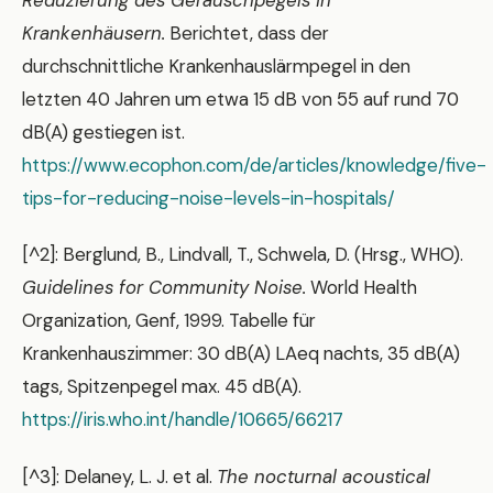
Krankenhäusern.
Berichtet, dass der
durchschnittliche Krankenhauslärmpegel in den
letzten 40 Jahren um etwa 15 dB von 55 auf rund 70
dB(A) gestiegen ist.
https://www.ecophon.com/de/articles/knowledge/five-
tips-for-reducing-noise-levels-in-hospitals/
[^2]: Berglund, B., Lindvall, T., Schwela, D. (Hrsg., WHO).
Guidelines for Community Noise.
World Health
Organization, Genf, 1999. Tabelle für
Krankenhauszimmer: 30 dB(A) LAeq nachts, 35 dB(A)
tags, Spitzenpegel max. 45 dB(A).
https://iris.who.int/handle/10665/66217
[^3]: Delaney, L. J. et al.
The nocturnal acoustical