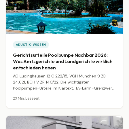
AKUSTIK-WISSEN
Gerichtsurteile Poolpumpe Nachbar 2026:
Was Amtsgerichte und Landgerichte wirklich
entschieden haben
AG Lüdinghausen 12 C 222/15, VGH München 9 ZB
24.621, BGH V ZR 140/22: Die wichtigsten
Poolpumpen-Urteile im Klartext. TA-Lärm-Grenzwerte
55 dB tags und 40 dB nachts, wann Beseitigung droht
23 Min. Lesezeit
und wo die Zumutbarkeitsschwelle liegt.