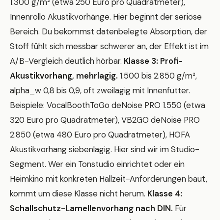
1.300 g/m² (etwa 250 Euro pro Quadratmeter),
Innenrollo Akustikvorhänge. Hier beginnt der seriöse
Bereich. Du bekommst datenbelegte Absorption, der
Stoff fühlt sich messbar schwerer an, der Effekt ist im
A/B-Vergleich deutlich hörbar.
Klasse 3: Profi-
Akustikvorhang, mehrlagig.
1.500 bis 2.850 g/m²,
alpha_w 0,8 bis 0,9, oft zweilagig mit Innenfutter.
Beispiele: VocalBoothToGo deNoise PRO 1.550 (etwa
320 Euro pro Quadratmeter), VB2GO deNoise PRO
2.850 (etwa 480 Euro pro Quadratmeter), HOFA
Akustikvorhang siebenlagig. Hier sind wir im Studio-
Segment. Wer ein Tonstudio einrichtet oder ein
Heimkino mit konkreten Hallzeit-Anforderungen baut,
kommt um diese Klasse nicht herum.
Klasse 4:
Schallschutz-Lamellenvorhang nach DIN.
Für