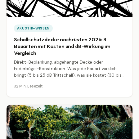
AKUSTIK-WISSEN
Schallschutzdecke nachrüsten 2026: 3
Bauarten mit Kosten und dB-Wirkung im
Vergleich
Direkt-Beplankung, abgehängte Decke oder
Federbügel-Konstruktion. Was jede Bauart wirklich
bringt (5 bis 25 dB Trittschall), was sie kostet (30 bis
200 Euro je Quadratmeter) und wann DIY reicht,
32 Min. Lesezeit
wann der Handwerker ranmuss. Mit Materialliste nach
Knauf und Rigips, Federbügel-Praxis und Reihenhaus-
Fallbeispiel.