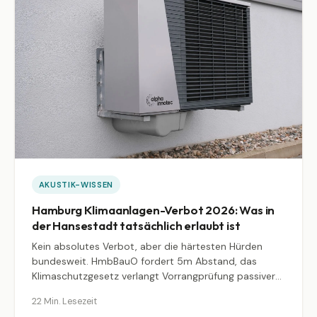
AKUSTIK-WISSEN
Hamburg Klimaanlagen-Verbot 2026: Was in
der Hansestadt tatsächlich erlaubt ist
Kein absolutes Verbot, aber die härtesten Hürden
bundesweit. HmbBauO fordert 5m Abstand, das
Klimaschutzgesetz verlangt Vorrangprüfung passiver
Kühlung, Ensembleschutz blockiert die halbe
22 Min. Lesezeit
Innenstadt. Was in Hamburg wirklich geht, was 2026