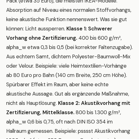
Pack (etwa 35 Euro), die meisten IKEA-Modelle.
Absorption auf Niveau eines normalen Stoffvorhangs,
keine akustische Funktion nennenswert. Was sie gut
können: Licht aussperren.
Klasse 1: Schwerer
Vorhang ohne Zertifizierung.
400 bis 600 g/m²,
alpha_w etwa 0,3 bis 0,5 (bei korrekter Faltenzugabe).
Aus echtem Samt, dichtem Polyester-Baumwoll-Mix
oder Velour. Beispiele: viele Heimtextilien-Vorhänge
ab 80 Euro pro Bahn (140 cm Breite, 250 cm Höhe).
Spürbarer Effekt im Raum, aber keine echte
akustische Aussage. Gut als ergänzende Maßnahme,
nicht als Hauptlösung.
Klasse 2: Akustikvorhang mit
Zertifizierung, Mittelklasse.
800 bis 1.300 g/m²,
alpha_w 0,6 bis 0,75, oft nach DIN ISO 354 im
Hallraum gemessen. Beispiele: psssst Akustikvorhang